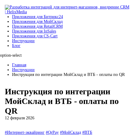
Приложения для Битрикс24
Приложения для МойСклад
Приложения для RetailCRM
Приложения для InSales
Приложения для CS-Cart
Инструкции
Блог
option-select
Главная
Инструкции
Инструкция по интеграции МойСклад и ВТБ - оплаты по QR
Инструкция по интеграции
МойСклад и ВТБ - оплаты по
QR
12 февраля 2026
#Интернет-эквайринг
#QrPay
#МойСклад
#ВТБ