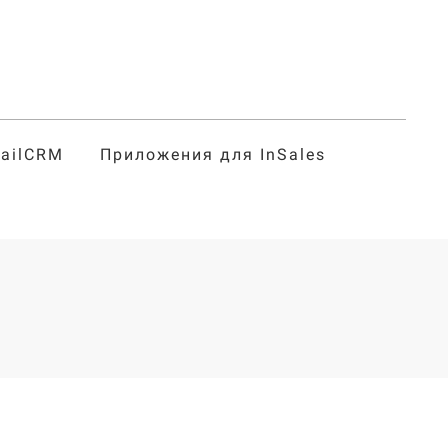
tailCRM
Приложения для InSales
г