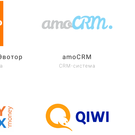
Эвотор
amoCRM
а
CRM-система