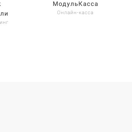
k
МодульКасса
Онлайн-касса
или
инг