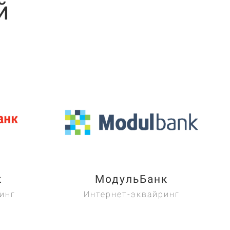
й
к
МодульБанк
инг
Интернет-эквайринг