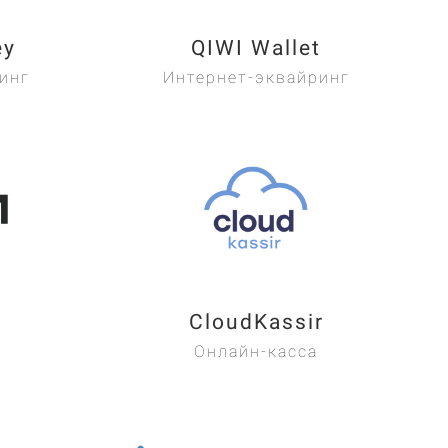
ey
QIWI Wallet
инг
Интернет-эквайринг
CloudKassir
Онлайн-касса