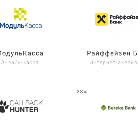
МодульКасса
Райффейзен Б
Онлайн-касса
Интернет-эквайр
23%