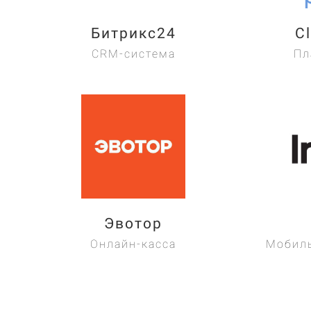
Битрикс24
C
CRM-система
Пл
Эвотор
Онлайн-касса
Мобиль