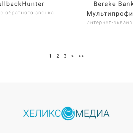
allbackHunter
Bereke Ban
с обратного звонка
Мультипроф
Интернет-эквайр
1
2
3
>
>>