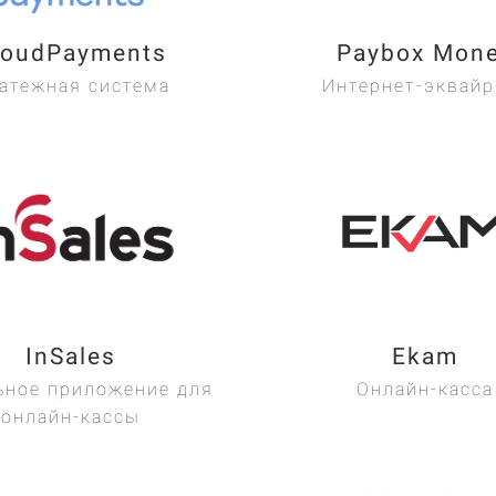
loudPayments
Paybox Mon
атежная система
Интернет-эквайр
InSales
Ekam
ное приложение для
Онлайн-касса
онлайн-кассы