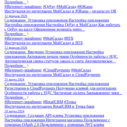
Подробнее
#Интернет-эквайринг
#QrPay
#МойСклад
#ЮKassa
Инструкция по интеграции МойСклад и ЮKassa - оплаты по QR
12 февраля 2026
Содержание: Установка приложения Настройка приложения
Настройка приложения Настройка QrPay в МойСклад Как работать
с QrPay на кассе Оформление возврата через...
Подробнее
#Интернет-эквайринг
#МойСклад
#ВТБ
Инструкция по интеграции МойСклад и ВТБ
12 февраля 2026
Содержание: Введение Установка приложения Настройка
приложения Активация печати чеков Особенности работы с НДС
Автоматическая смена статусов заказа и счета Автоматическое...
Подробнее
#Интернет-эквайринг
#CloudPayments
#МойСклад
Инструкция по интеграции МойСклад и CloudPayments
25 марта 2024
Содержание: Установка приложения Настройка приложения
Регистрация в CloudPayments Получение ключей для интеграции
Особенности работы с НДС Частичные оплаты Закрывающие чеки...
Подробнее
#Интернет-эквайринг
#RetailCRM
#Точка
Инструкция по интеграции RetailCRM и Точка банк
20 марта 2024
Содержание: Создание API-ключа Установка приложения
Настройка приложения Интеграция магазина Подключение с
помощью OAuth 2.0 Подключение с помощью JWT-ключа