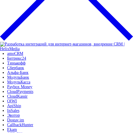
amoCRM
Битрикс24
Тинькофф
Сбербанк
Альфа-Банк
МодульБанк
МодульКасса
Paybox Money
CloudPayments
CloudKassir
QIWI
ApiShip
InSales
Эвотор
Dostav.im
CallbackHunter
Ekam