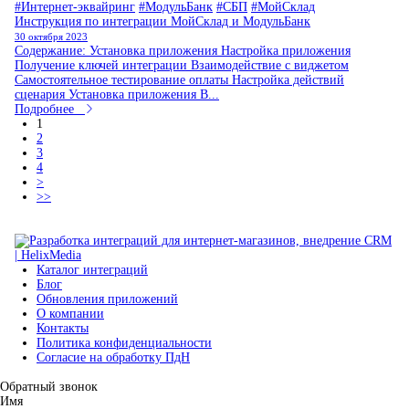
#Интернет-эквайринг
#МодульБанк
#СБП
#МойСклад
Инструкция по интеграции МойСклад и МодульБанк
30 октября 2023
Содержание: Установка приложения Настройка приложения
Получение ключей интеграции Взаимодействие с виджетом
Самостоятельное тестирование оплаты Настройка действий
сценария Установка приложения В...
Подробнее
1
2
3
4
>
>>
Каталог интеграций
Блог
Обновления приложений
О компании
Контакты
Политика конфиденциальности
Согласие на обработку ПдН
Обратный звонок
Имя