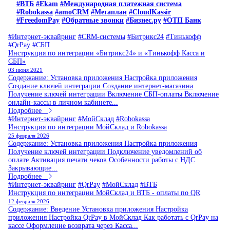
#ВТБ
#Ekam
#Международная платежная система
#Robokassa
#amoCRM
#Мегаплан
#CloudKassir
#FreedomPay
#Обратные звонки
#Бизнес.ру
#ОТП Банк
#Интернет-эквайринг
#CRM-системы
#Битрикс24
#Тинькофф
#QrPay
#СБП
Инструкция по интеграции «Битрикс24» и «Тинькофф Касса и
СБП»
03 июня 2021
Содержание: Установка приложения Настройка приложения
Создание ключей интеграции Создание интернет-магазина
Получение ключей интеграции Включение СБП-оплаты Включение
онлайн-кассы в личном кабинете...
Подробнее
#Интернет-эквайринг
#МойСклад
#Robokassa
Инструкция по интеграции МойСклад и Robokassa
25 февраля 2026
Содержание: Установка приложения Настройка приложения
Получение ключей интеграции Подключение уведомлений об
оплате Активация печати чеков Особенности работы с НДС
Закрывающие...
Подробнее
#Интернет-эквайринг
#QrPay
#МойСклад
#ВТБ
Инструкция по интеграции МойСклад и ВТБ - оплаты по QR
12 февраля 2026
Содержание: Введение Установка приложения Настройка
приложения Настройка QrPay в МойСклад Как работать с QrPay на
кассе Оформление возврата через Касса...