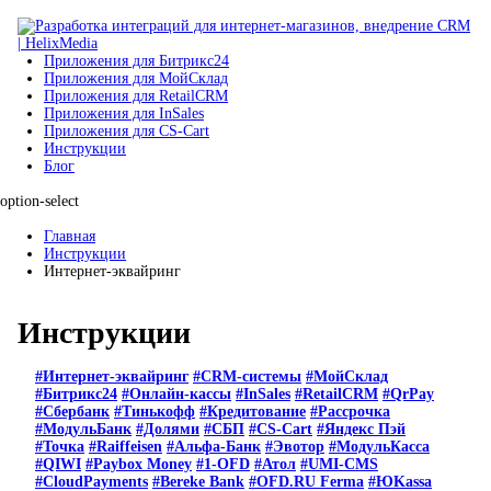
Приложения для Битрикс24
Приложения для МойСклад
Приложения для RetailCRM
Приложения для InSales
Приложения для CS-Cart
Инструкции
Блог
option-select
Главная
Инструкции
Интернет-эквайринг
Инструкции
#Интернет-эквайринг
#CRM-системы
#МойСклад
#Битрикс24
#Онлайн-кассы
#InSales
#RetailCRM
#QrPay
#Сбербанк
#Тинькофф
#Кредитование
#Рассрочка
#МодульБанк
#Долями
#СБП
#CS-Cart
#Яндекс Пэй
#Точка
#Raiffeisen
#Альфа-Банк
#Эвотор
#МодульКасса
#QIWI
#Paybox Money
#1-OFD
#Атол
#UMI-CMS
#CloudPayments
#Bereke Bank
#OFD.RU Ferma
#ЮKassa