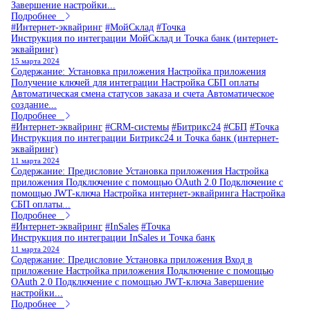
Завершение настройки...
Подробнее
#Интернет-эквайринг
#МойСклад
#Точка
Инструкция по интеграции МойСклад и Точка банк (интернет-
эквайринг)
15 марта 2024
Содержание: Установка приложения Настройка приложения
Получение ключей для интеграции Настройка СБП оплаты
Автоматическая смена статусов заказа и счета Автоматическое
создание...
Подробнее
#Интернет-эквайринг
#CRM-системы
#Битрикс24
#СБП
#Точка
Инструкция по интеграции Битрикс24 и Точка банк (интернет-
эквайринг)
11 марта 2024
Содержание: Предисловие Установка приложения Настройка
приложения Подключение с помощью OAuth 2.0 Подключение с
помощью JWT-ключа Настройка интернет-эквайринга Настройка
СБП оплаты...
Подробнее
#Интернет-эквайринг
#InSales
#Точка
Инструкция по интеграции InSales и Точка банк
11 марта 2024
Содержание: Предисловие Установка приложения Вход в
приложение Настройка приложения Подключение с помощью
OAuth 2.0 Подключение с помощью JWT-ключа Завершение
настройки...
Подробнее