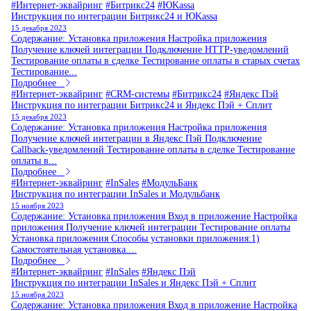
#Интернет-эквайринг
#Битрикс24
#ЮKassa
Инструкция по интеграции Битрикс24 и ЮKassa
15 декабря 2023
Содержание: Установка приложения Настройка приложения
Получение ключей интеграции Подключение HTTP-уведомлений
Тестирование оплаты в сделке Тестирование оплаты в старых счетах
Тестирование...
Подробнее
#Интернет-эквайринг
#CRM-системы
#Битрикс24
#Яндекс Пэй
Инструкция по интеграции Битрикс24 и Яндекс Пэй + Сплит
15 декабря 2023
Содержание: Установка приложения Настройка приложения
Получение ключей интеграции в Яндекс Пэй Подключение
Callback-уведомлений Тестирование оплаты в сделке Тестирование
оплаты в...
Подробнее
#Интернет-эквайринг
#InSales
#МодульБанк
Инструкция по интеграции InSales и Модульбанк
15 ноября 2023
Содержание: Установка приложения Вход в приложение Настройка
приложения Получение ключей интеграции Тестирование оплаты
Установка приложения Способы установки приложения:1)
Самостоятельная установка....
Подробнее
#Интернет-эквайринг
#InSales
#Яндекс Пэй
Инструкция по интеграции InSales и Яндекс Пэй + Сплит
15 ноября 2023
Содержание: Установка приложения Вход в приложение Настройка