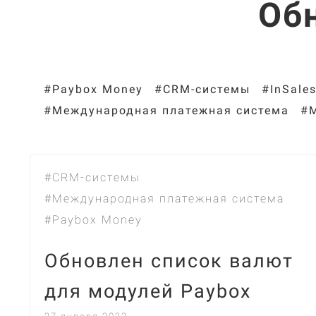
Об
#Paybox Money
#CRM-системы
#InSale
#Международная платежная система
#
#CRM-системы
#Международная платежная система
#Paybox Money
Обновлен список валют
для модулей Paybox