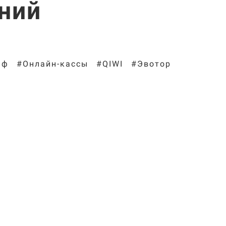
ний
фф
#Онлайн-кассы
#QIWI
#Эвотор