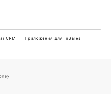
tailCRM
Приложения для InSales
г
oney