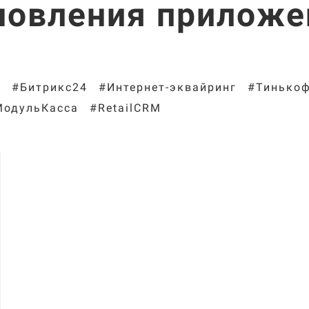
новления приложе
s
#Битрикс24
#Интернет-эквайринг
#Тинько
МодульКасса
#RetailCRM