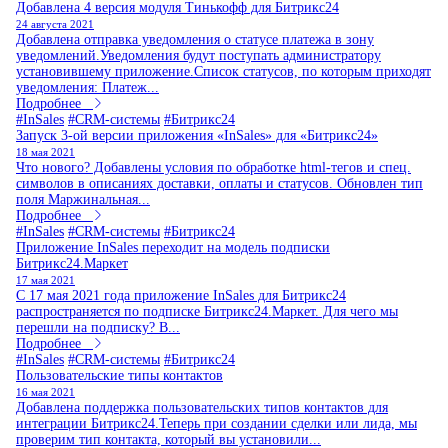
Добавлена 4 версия модуля Тинькофф для Битрикс24
24 августа 2021
Добавлена отправка уведомления о статусе платежа в зону
уведомлений.Уведомления будут поступать администратору
установившему приложение.Список статусов, по которым приходят
уведомления: Платеж...
Подробнее
#InSales
#CRM-системы
#Битрикс24
Запуск 3-ой версии приложения «InSales» для «Битрикс24»
18 мая 2021
Что нового? Добавлены условия по обработке html-тегов и спец.
символов в описаниях доставки, оплаты и статусов. Обновлен тип
поля Маржинальная...
Подробнее
#InSales
#CRM-системы
#Битрикс24
Приложение InSales переходит на модель подписки
Битрикс24.Маркет
17 мая 2021
С 17 мая 2021 года приложение InSales для Битрикс24
распространяется по подписке Битрикс24.Маркет. Для чего мы
перешли на подписку? В...
Подробнее
#InSales
#CRM-системы
#Битрикс24
Пользовательские типы контактов
16 мая 2021
Добавлена поддержка пользовательских типов контактов для
интеграции Битрикс24.Теперь при создании сделки или лида, мы
проверим тип контакта, который вы установили...