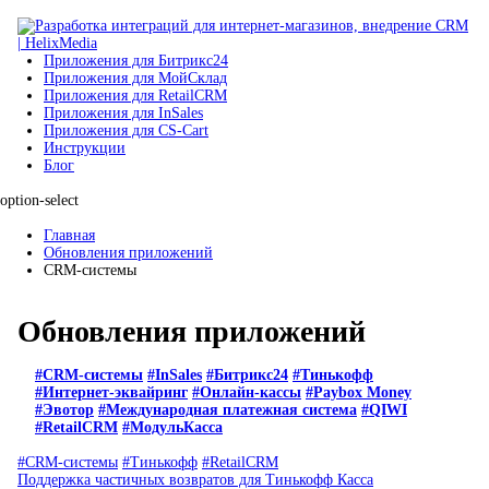
Приложения для Битрикс24
Приложения для МойСклад
Приложения для RetailCRM
Приложения для InSales
Приложения для CS-Cart
Инструкции
Блог
option-select
Главная
Обновления приложений
CRM-системы
Обновления приложений
#CRM-системы
#InSales
#Битрикс24
#Тинькофф
#Интернет-эквайринг
#Онлайн-кассы
#Paybox Money
#Эвотор
#Международная платежная система
#QIWI
#RetailCRM
#МодульКасса
#CRM-системы
#Тинькофф
#RetailCRM
Поддержка частичных возвратов для Тинькофф Касса