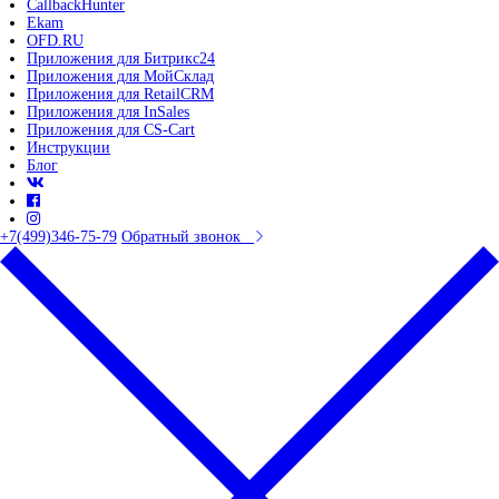
CallbackHunter
Ekam
OFD.RU
Приложения для Битрикс24
Приложения для МойСклад
Приложения для RetailCRM
Приложения для InSales
Приложения для CS-Cart
Инструкции
Блог
+7(499)346-75-79
Обратный звонок