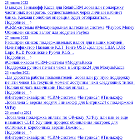
28 января 2022
В модуле Тинькофф Касса для RetailCRM добавили поддержку
частичных возвратов, осуществляемых через личный кабинет
банка. Каждая подобная операция будет отображаться...
Подробнее
#CRM-системы
#Международная платежная система
#Paybox Money
Обновлен список валют для модулей Paybox
27 января 2022
Расширен список поддерживаемых валют для наших модулей.
Идентификатор Название KZT Тенге USD Доллары США EUR
Евро RUB Российские Рубли KGS...
Подробнее
#Онлайн-кассы
#CRM-системы
#МодульКасса
Поддержка ручной печати чеков в Битрикс24 для МодульКасса
23 декабря 2021
Для удобства работы пользователей, добавили ручную поддержку
печати чеков.На текущий момент доступны чеки следующих типов:
Полная оплата наличными Полная оплата...
Подробнее
#Интернет-эквайринг
#CRM-системы
#Битрикс24
#Тинькофф
Добавлена 5 версия модуля Тинькофф для Битрикс24 с поддержкой
QrPay
20 сентября 2021
Добавлена поддержка оплаты по QR-коду (QrPay или как ее еще
называют СБП).Улучшен процесс обновления настроек для
облачных и коробочных версий.Важно!...
Подробнее
#Интернет-эквайринг
#CRM-системы
#Битрикс24
#Тинькофф