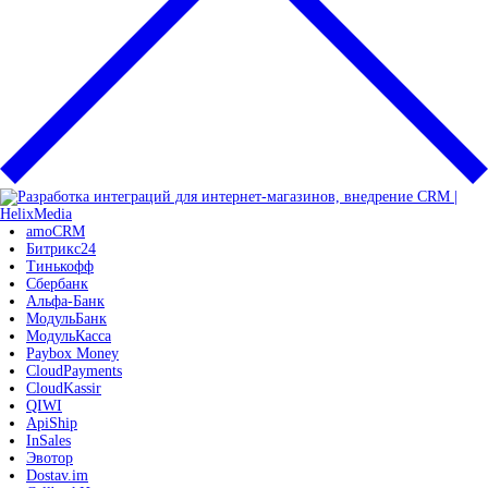
amoCRM
Битрикс24
Тинькофф
Сбербанк
Альфа-Банк
МодульБанк
МодульКасса
Paybox Money
CloudPayments
CloudKassir
QIWI
ApiShip
InSales
Эвотор
Dostav.im