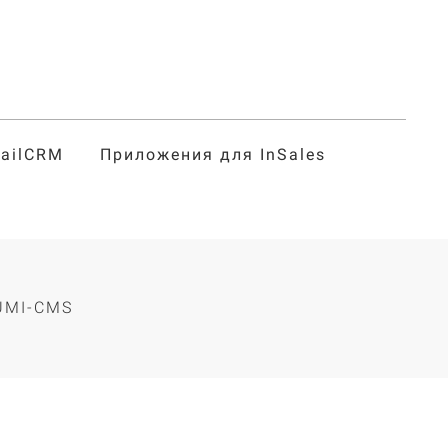
tailCRM
Приложения для InSales
г
UMI-CMS