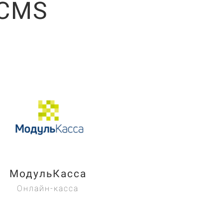
-CMS
МодульКасса
Онлайн-касса