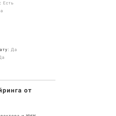
:
Есть
та
ату:
Да
Да
йринга от
иректора и ИНН