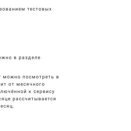
ьзованием тестовых
жно в разделе
г можно посмотреть в
сит от месячного
ключённой к сервису
сяце рассчитывается
есяц.