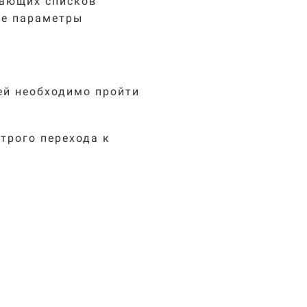
дающих списков
ие параметры
ей необходимо пройти
трого перехода к