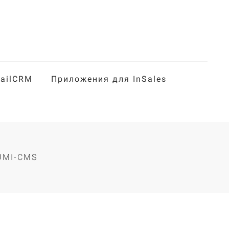
tailCRM
Приложения для InSales
г
UMI-CMS