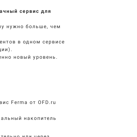
ачный сервис для
му нужно больше, чем
ентов в одном сервисе
ции).
енно новый уровень.
вис Ferma от OFD.ru
кальный накопитель
тельно или через