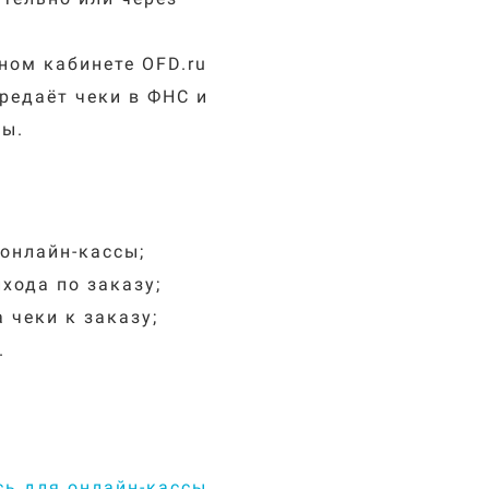
ном кабинете OFD.ru
редаёт чеки в ФНС и
ны.
онлайн-кассы;
хода по заказу;
 чеки к заказу;
.
ь для онлайн-кассы