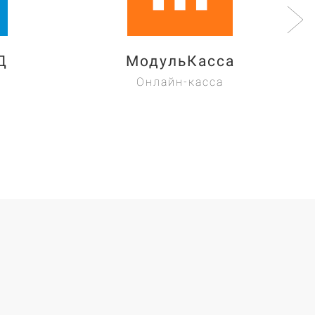
Д
МодульКасса
Онлайн-касса