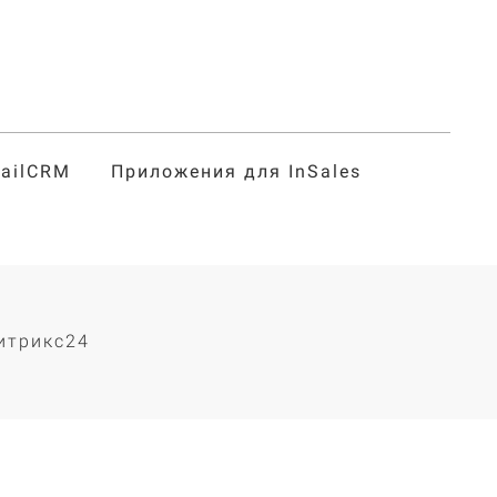
tailCRM
Приложения для InSales
г
итрикс24