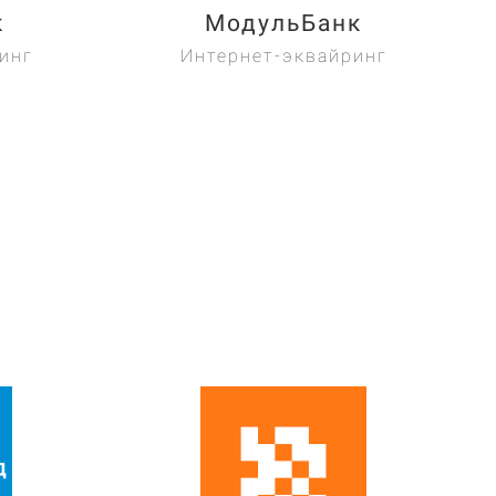
к
МодульБанк
инг
Интернет-эквайринг