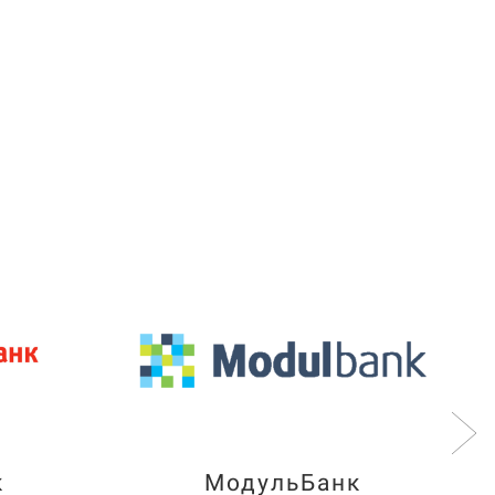
к
МодульБанк