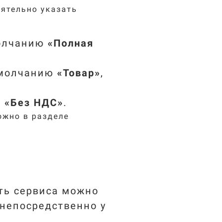
ятельно указать
молчанию
«Полная
 умолчанию
«Товар
»
,
ю
«Без НДС
»
.
жно в разделе
ть сервиса можно
 непосредственно у