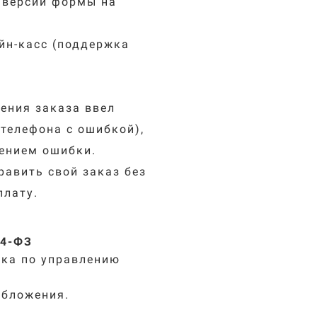
 версии формы на
йн-касс (поддержка
ения заказа ввел
телефона с ошибкой),
нением ошибки.
равить свой заказ без
плату.
54-ФЗ
ока по управлению
обложения.