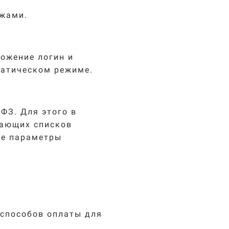
ежами.
ложение логин и
матическом режиме.
ФЗ. Для этого в
дающих списков
ие параметры
 способов оплаты для