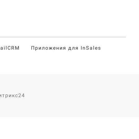
tailCRM
Приложения для InSales
г
итрикс24