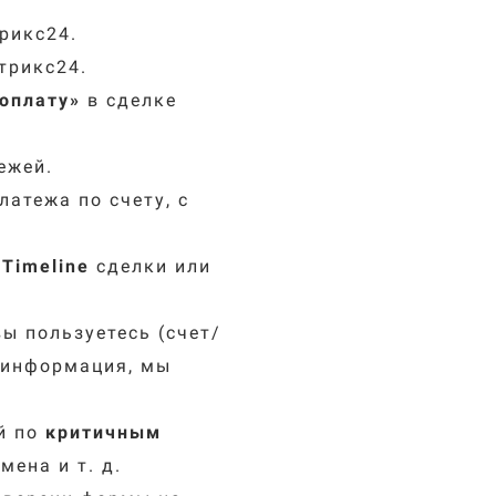
рикс24.
трикс24.
оплату
»
в сделке
ежей.
атежа по счету, с
в
Timeline
сделки или
ы пользуетесь (счет/
я информация, мы
й по
критичным
мена и т. д.