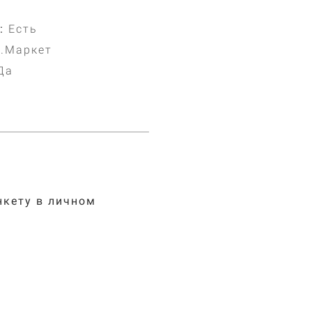
:
Есть
4.Маркет
Да
нкету в личном