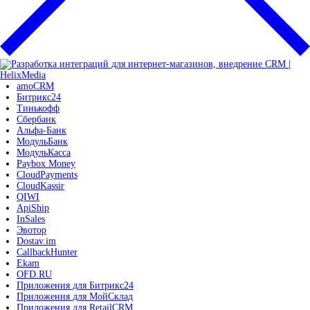
amoCRM
Битрикс24
Тинькофф
Сбербанк
Альфа-Банк
МодульБанк
МодульКасса
Paybox Money
CloudPayments
CloudKassir
QIWI
ApiShip
InSales
Эвотор
Dostav.im
CallbackHunter
Ekam
OFD.RU
Приложения для Битрикс24
Приложения для МойСклад
Приложения для RetailCRM