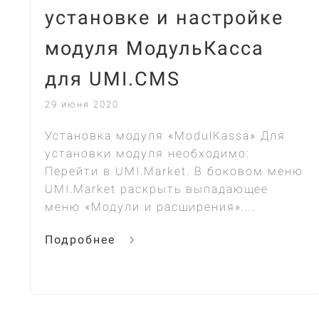
установке и настройке
модуля МодульКасса
для UMI.CMS
29 июня 2020
Установка модуля «ModulKassa» Для
установки модуля необходимо:
Перейти в UMI.Market. В боковом меню
UMI.Market раскрыть выпадающее
меню «Модули и расширения»....
Подробнее