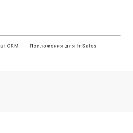
tailCRM
Приложения для InSales
г