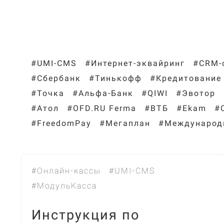
#UMI-CMS
#Интернет-эквайринг
#CRM-
#Сбербанк
#Тинькофф
#Кредитование
#Точка
#Альфа-Банк
#QIWI
#Эвотор
#Атол
#OFD.RU Ferma
#ВТБ
#Ekam
#
#FreedomPay
#Мегаплан
#Международн
#Онлайн-кассы
#UMI-CMS
#МодульКасса
Инструкция по