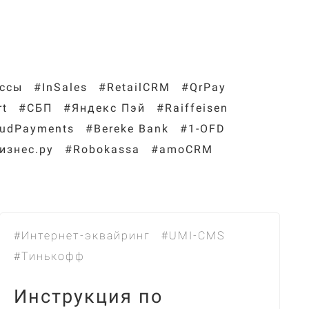
ассы
#InSales
#RetailCRM
#QrPay
rt
#СБП
#Яндекс Пэй
#Raiffeisen
oudPayments
#Bereke Bank
#1-OFD
изнес.ру
#Robokassa
#amoCRM
#Интернет-эквайринг
#UMI-CMS
#Тинькофф
Инструкция по