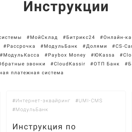
Инструкции
системы
#МойСклад
#Битрикс24
#Онлайн-к
#Рассрочка
#МодульБанк
#Долями
#CS-Ca
#МодульКасса
#Paybox Money
#ЮKassa
#Cl
Обратные звонки
#CloudKassir
#ОТП Банк
#Б
ая платежная система
#Интернет-эквайринг
#UMI-CMS
#МодульБанк
Инструкция по