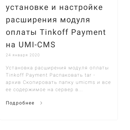
установке и настройке
расширения модуля
оплаты Tinkoff Payment
на UMI-CMS
24 января 2020
Установка расширения модуля оплаты
Tinkoff Payment Распаковать tar -
архив Скопировать папку umicms и все
ее содержимое на сервер в...
Подробнее