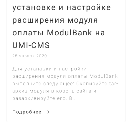
установке и настройке
расширения модуля
оплаты ModulBank на
UMI-CMS
25 января 2020
Для установки и настройки
расширения модуля оплаты ModulBank
выполните следующее: Скопируйте tar-
архив модуля в корень сайта и
разархивируйте его. В...
Подробнее